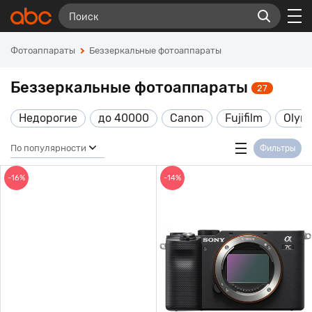
Фотоаппараты
Беззеркальные фотоаппараты
Беззеркальные фотоаппараты
27
Недорогие
до 40000
Canon
Fujifilm
Olym
По популярности
Фильтры
-16%
-14%