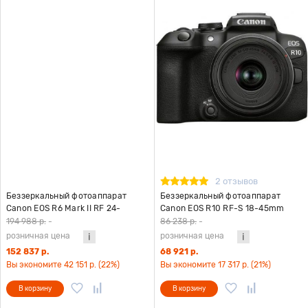
2 отзывов
Беззеркальный фотоаппарат
Беззеркальный фотоаппарат
Canon EOS R6 Mark II RF 24-
Canon EOS R10 RF-S 18-45mm
105mm f/4-7.1 IS STM KIT
F4.5-6.3 IS STM KIT
194 988 р.
-
86 238 р.
-
розничная цена
розничная цена
152 837 р.
68 921 р.
Вы экономите 42 151 р. (22%)
Вы экономите 17 317 р. (21%)
В корзину
В корзину