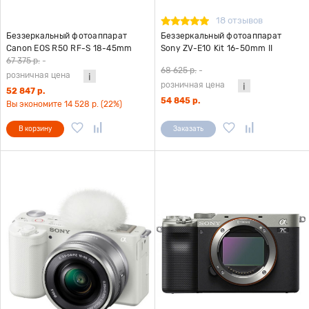
18 отзывов
Беззеркальный фотоаппарат
Беззеркальный фотоаппарат
Canon EOS R50 RF-S 18-45mm
Sony ZV-E10 Kit 16-50mm II
F4.5-6.3 IS STM KIT
черный
67 375 р.
-
68 625 р.
-
розничная цена
розничная цена
52 847 р.
54 845 р.
Вы экономите 14 528 р. (22%)
В корзину
Заказать