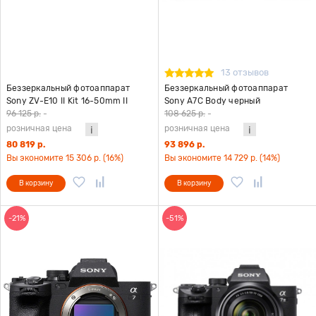
13 отзывов
Беззеркальный фотоаппарат
Беззеркальный фотоаппарат
Sony ZV-E10 II Kit 16-50mm II
Sony A7С Body черный
черный
96 125 р.
-
108 625 р.
-
розничная цена
розничная цена
80 819 р.
93 896 р.
Вы экономите 15 306 р. (16%)
Вы экономите 14 729 р. (14%)
В корзину
В корзину
-21%
-51%