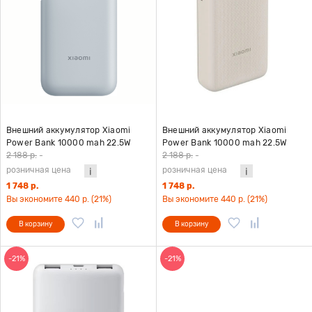
Внешний аккумулятор Xiaomi
Внешний аккумулятор Xiaomi
Power Bank 10000 mah 22.5W
Power Bank 10000 mah 22.5W
(BHR9073GL) со встроенным
(BHR9072GL) со встроенным
2 188 р.
-
2 188 р.
-
кабелем, голубой
кабелем, бежевый
розничная цена
розничная цена
1 748 р.
1 748 р.
Вы экономите 440 р. (21%)
Вы экономите 440 р. (21%)
В корзину
В корзину
-21%
-21%