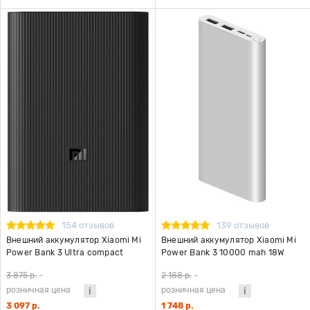
154 отзывов
139 отзывов
Внешний аккумулятор Xiaomi Mi
Внешний аккумулятор Xiaomi Mi
Power Bank 3 Ultra compact
Power Bank 3 10000 mah 18W
10000 mAh PB1022ZM
Type-C PLM13ZM серебристый
3 875 р.
-
2 188 р.
-
(BHR4412GL), черный
розничная цена
розничная цена
3 097 р.
1 748 р.