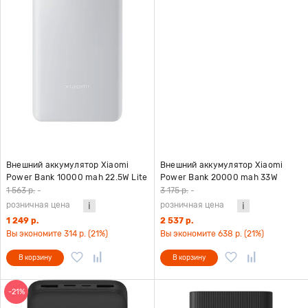
Внешний аккумулятор Xiaomi
Внешний аккумулятор Xiaomi
Power Bank 10000 mah 22.5W Lite
Power Bank 20000 mah 33W
GL (BHR9350GL) белый
(BHR8975GL) со встроенным
1 563 р.
-
3 175 р.
-
кабелем, темно-синий
розничная цена
розничная цена
1 249 р.
2 537 р.
Вы экономите 314 р. (21%)
Вы экономите 638 р. (21%)
В корзину
В корзину
-21%