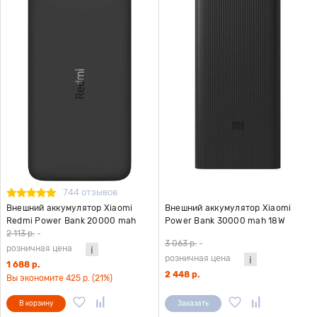
744 отзывов
Внешний аккумулятор Xiaomi
Внешний аккумулятор Xiaomi
Redmi Power Bank 20000 mah
Power Bank 30000 mah 18W
2USB/USB Type-C черный
(BHR9126GL) черный
2 113 р.
-
3 063 р.
-
розничная цена
розничная цена
1 688 р.
2 448 р.
Вы экономите 425 р. (21%)
В корзину
Заказать