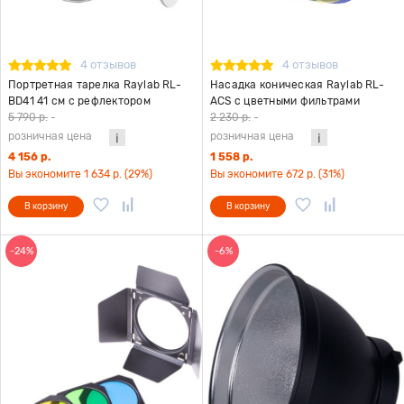
4 отзывов
4 отзывов
Портретная тарелка Raylab RL-
Насадка коническая Raylab RL-
BD41 41 см с рефлектором
ACS с цветными фильтрами
5 790 р.
-
2 230 р.
-
розничная цена
розничная цена
4 156 р.
1 558 р.
Вы экономите 1 634 р. (29%)
Вы экономите 672 р. (31%)
В корзину
В корзину
-24%
-6%