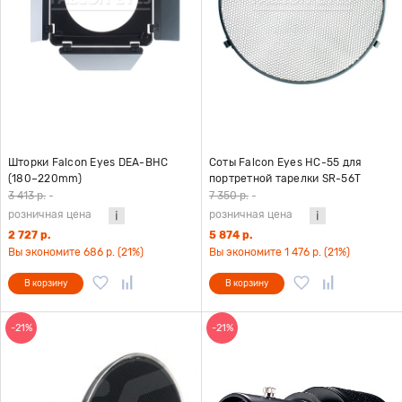
Шторки Falcon Eyes DEA-BHC
Соты Falcon Eyes HC-55 для
(180–220mm)
портретной тарелки SR-56T
3 413 р.
-
7 350 р.
-
розничная цена
розничная цена
2 727 р.
5 874 р.
Вы экономите 686 р. (21%)
Вы экономите 1 476 р. (21%)
В корзину
В корзину
-21%
-21%