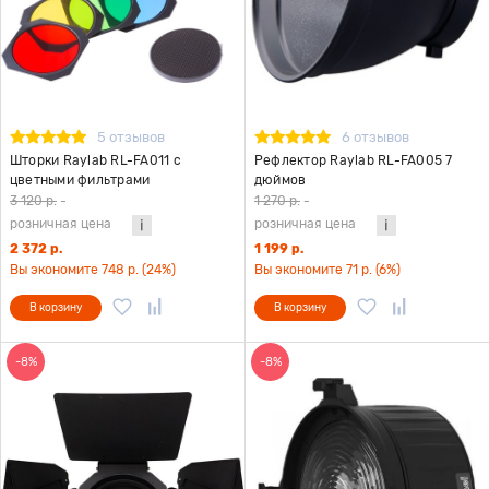
5 отзывов
6 отзывов
Шторки Raylab RL-FA011 с
Рефлектор Raylab RL-FA005 7
цветными фильтрами
дюймов
3 120 р.
-
1 270 р.
-
розничная цена
розничная цена
2 372 р.
1 199 р.
Вы экономите 748 р. (24%)
Вы экономите 71 р. (6%)
В корзину
В корзину
-8%
-8%