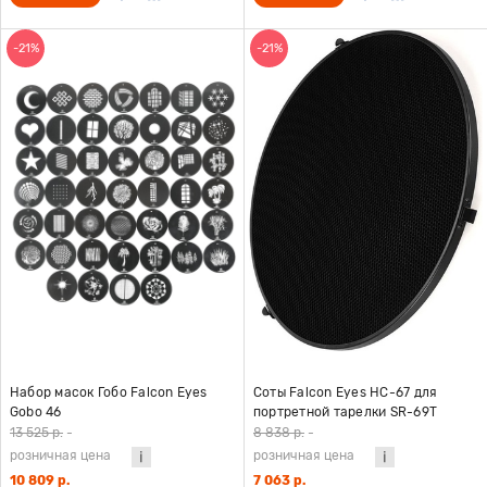
-21%
-21%
Набор масок Гобо Falcon Eyes
Соты Falcon Eyes HC-67 для
Gobo 46
портретной тарелки SR-69T
13 525 р.
-
8 838 р.
-
розничная цена
розничная цена
10 809 р.
7 063 р.