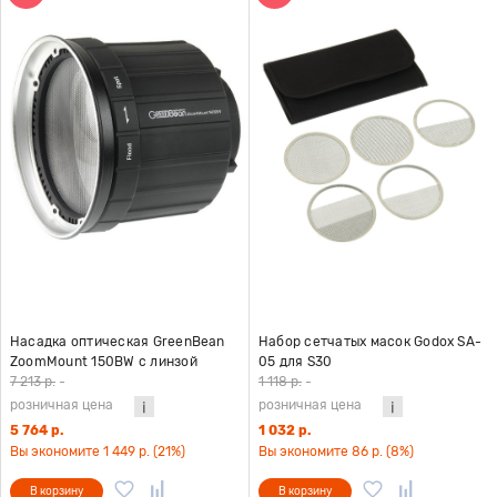
Насадка оптическая GreenBean
Набор сетчатых масок Godox SA-
ZoomMount 150BW с линзой
05 для S30
Френеля
7 213 р.
-
1 118 р.
-
розничная цена
розничная цена
5 764 р.
1 032 р.
Вы экономите 1 449 р. (21%)
Вы экономите 86 р. (8%)
В корзину
В корзину