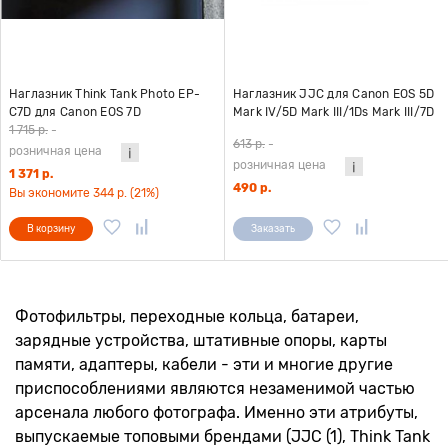
Наглазник Think Tank Photo EP-
Наглазник JJC для Canon EOS 5D
C7D для Canon EOS 7D
Mark IV/5D Mark III/1Ds Mark III/7D
(Hydrophobia 300-600 V2.0, 70-
универсальный
1 715 р.
-
613 р.
-
200, Hydrophobia Flash 70-200)
розничная цена
розничная цена
для дождевого чехла
1 371 р.
490 р.
Вы экономите 344 р. (21%)
В корзину
Заказать
Фотофильтры, переходные кольца, батареи,
зарядные устройства, штативные опоры, карты
памяти, адаптеры, кабели - эти и многие другие
приспособлениями являются незаменимой частью
арсенала любого фотографа. Именно эти атрибуты,
выпускаемые топовыми брендами (JJC (1), Think Tank