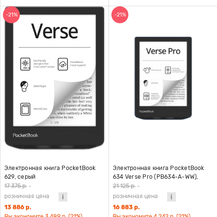
-21%
-21%
Электронная книга PocketBook
Электронная книга PocketBook
629, серый
634 Verse Pro (PB634-A-WW),
лазурный
17 375 р.
-
21 125 р.
-
розничная цена
розничная цена
13 886 р.
16 883 р.
Вы экономите 3 489 р. (21%)
Вы экономите 4 242 р. (21%)