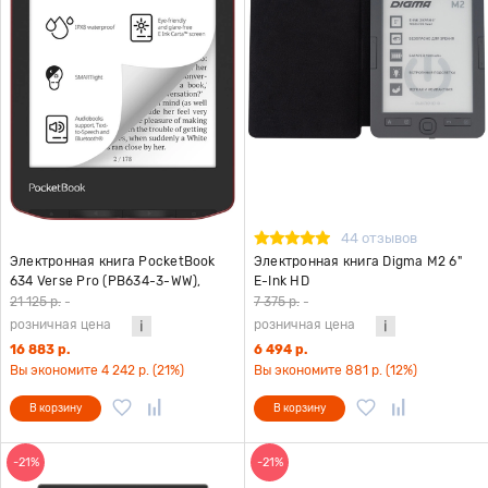
44 отзывов
Электронная книга PocketBook
Электронная книга Digma M2 6"
634 Verse Pro (PB634-3-WW),
E-Ink HD
красный
21 125 р.
-
7 375 р.
-
розничная цена
розничная цена
16 883 р.
6 494 р.
Вы экономите 4 242 р. (21%)
Вы экономите 881 р. (12%)
В корзину
В корзину
-21%
-21%